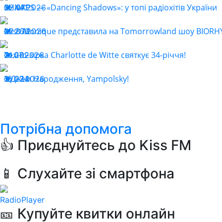
SHNAPS — «Dancing Shadows»: у топі радіохітів України
22.07.2026
441
Miss Monique представила на Tomorrowland шоу BIOR
22.07.2026
266
Техно-зірка Charlotte de Witte святкує 34-річчя!
21.07.2026
202
З Днем Народження, Yampolsky!
18.07.2026
234
Потрібна допомога
👍 Приєднуйтесь до Kiss FM
📱 Слухайте зі смартфона
RadioPlayer
🎫 Купуйте квитки онлайн