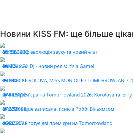
Новини KISS FM: ще більше ціка
Monastetiq: еволюція звуку та новий етап
05.08.2026
150
ReMOv x 2K DJ - новий реліз: It’s a Game!
29.07.2026
162
ARTBAT, KOROLOVA, MISS MONIQUE / TOMORROWLAND 202
29.07.2026
382
Гучна прем'єра на Tomorrowland 2026: Korolova та Jerry 
27.07.2026
436
Miss Monique записала пісню з Роббі Вільямсом
27.07.2026
257
KOROLOVA готує дві прем'єри на Tomorrowland
25.07.2026
263