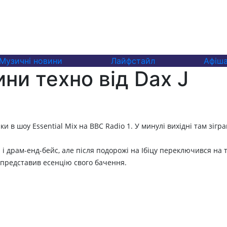
Музичні новини
Лайфстайл
Афіш
дини техно від Dax J
 в шоу Essential Mix на BBC Radio 1. У минулі вихідні там зігра
 драм-енд-бейс, але після подорожі на Ібіцу переключився на тех
й представив есенцію свого бачення.