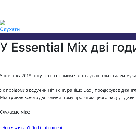
Слухати
У Essential Mix дві го
З початку 2018 року техно є самим часто лунаючим стилем музики
Як повідомив ведучий Піт Тонг, раніше Dax J продюсував джангл і
Mix триває всього дві години, тому протягом цього часу ді-дже
Слухаємо мікс: