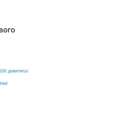
вого
6: дивитись!
Heil