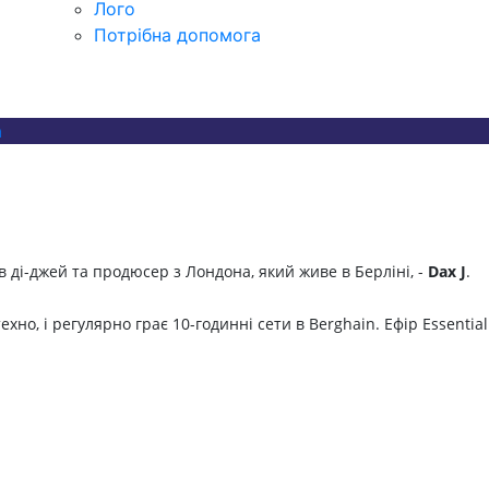
Лого
Потрібна допомога
а
в ді-джей та продюсер з Лондона, який живе в Берліні, -
Dax J
.
но, і регулярно грає 10-годинні сети в Berghain. Ефір Essential