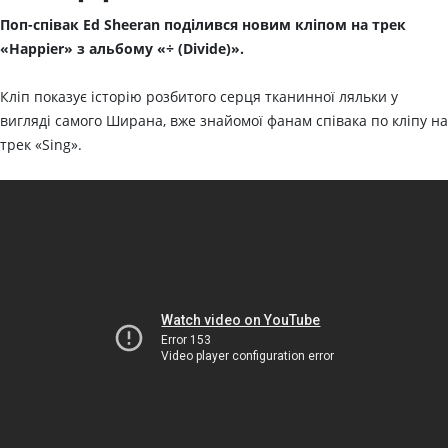
Поп-співак Ed Sheeran поділився новим кліпом на трек
«Happier» з альбому «÷ (Divide)».
Кліп показує історію розбитого серця тканинної ляльки у
вигляді самого Ширана, вже знайомої фанам співака по кліпу на
трек «Sing».