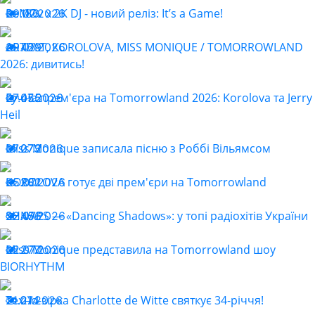
ReMOv x 2K DJ - новий реліз: It’s a Game!
29.07.2026
186
ARTBAT, KOROLOVA, MISS MONIQUE / TOMORROWLAND
29.07.2026
429
2026: дивитись!
Гучна прем'єра на Tomorrowland 2026: Korolova та Jerry
27.07.2026
455
Heil
Miss Monique записала пісню з Роббі Вільямсом
27.07.2026
273
KOROLOVA готує дві прем'єри на Tomorrowland
25.07.2026
282
SHNAPS — «Dancing Shadows»: у топі радіохітів України
22.07.2026
456
Miss Monique представила на Tomorrowland шоу
22.07.2026
277
BIORHYTHM
Техно-зірка Charlotte de Witte святкує 34-річчя!
21.07.2026
214