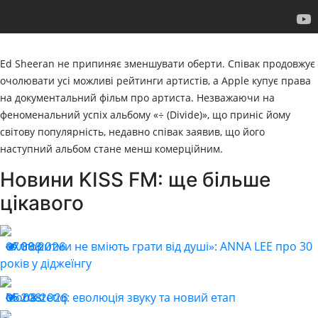
Ed Sheeran не припиняє зменшувати оберти. Співак продовжує
очолювати усі можливі рейтинги артистів, а Apple купує права
на документальний фільм про артиста. Незважаючи на
феноменальний успіх альбому «÷ (Divide)», що приніс йому
світову популярність, недавно співак заявив, що його
наступний альбом стане менш комерційним.
Новини KISS FM: ще більше
цікавого
«Алгоритми не вміють грати від душі»: ANNA LEE про 30
07.08.2026
308
років у діджеїнгу
Monastetiq: еволюція звуку та новий етап
05.08.2026
208