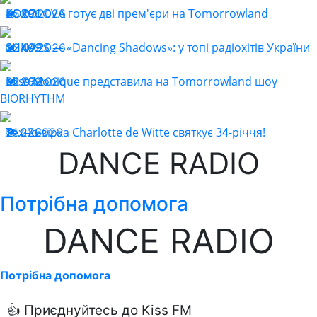
KOROLOVA готує дві прем'єри на Tomorrowland
25.07.2026
296
SHNAPS — «Dancing Shadows»: у топі радіохітів України
22.07.2026
469
Miss Monique представила на Tomorrowland шоу
22.07.2026
289
BIORHYTHM
Техно-зірка Charlotte de Witte святкує 34-річчя!
21.07.2026
226
DANCE RADIO
Потрібна допомога
DANCE RADIO
Потрібна допомога
👍 Приєднуйтесь до Kiss FM