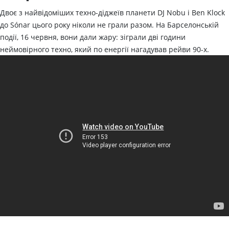
Двоє з найвідоміших техно-діджеїв планети DJ Nobu і Ben Klock
до Sónar цього року ніколи не грали разом. На Барселонській
події, 16 червня, вони дали жару: зіграли дві години
неймовірного техно, який по енергії нагадував рейви 90-х.