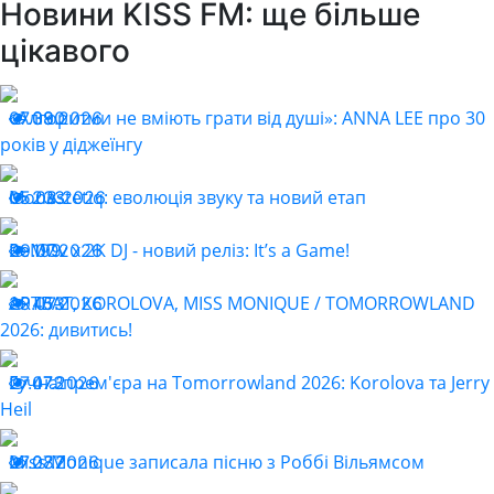
Новини KISS FM: ще більше
цікавого
«Алгоритми не вміють грати від душі»: ANNA LEE про 30
07.08.2026
390
років у діджеїнгу
Monastetiq: еволюція звуку та новий етап
05.08.2026
233
ReMOv x 2K DJ - новий реліз: It’s a Game!
29.07.2026
199
ARTBAT, KOROLOVA, MISS MONIQUE / TOMORROWLAND
29.07.2026
453
2026: дивитись!
Гучна прем'єра на Tomorrowland 2026: Korolova та Jerry
27.07.2026
473
Heil
Miss Monique записала пісню з Роббі Вільямсом
27.07.2026
287