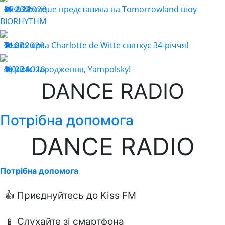
Miss Monique представила на Tomorrowland шоу
22.07.2026
265
BIORHYTHM
Техно-зірка Charlotte de Witte святкує 34-річчя!
21.07.2026
202
З Днем Народження, Yampolsky!
18.07.2026
234
DANCE RADIO
Потрібна допомога
DANCE RADIO
Потрібна допомога
👍 Приєднуйтесь до Kiss FM
📱 Слухайте зі смартфона