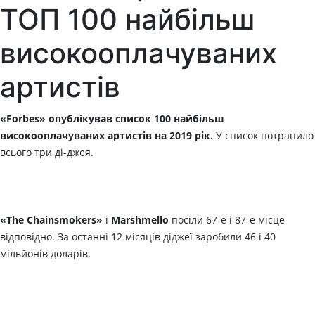
ТОП 100 найбільш
високооплачуваних
артистів
«Forbes» опублікував список 100 найбільш
високооплачуваних артистів на 2019 рік.
У список потрапило
всього три ді-джея.
«The Chainsmokers»
і
Marshmello
посіли 67-е і 87-е місце
відповідно. За останні 12 місяців діджеї заробили 46 і 40
мільйонів доларів.