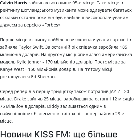
Calvin Harris
зайняв всього лише 95-е місце. Таке місце в
рейтингу шотландського музиканта може здивувати багатьох,
оскільки останні роки він був найбільш високооплачуваним
діджеєм за версією «Forbes».
Перше місце в списку найбільш високооплачуваних артистів
зайняла Taylor Swift. За останній рік співачка заробила 185
мільйонів доларів. На другому місці опинилася американська
модель Kylie Jenner - 170 мільйонів доларів. Третє місце за
Kanye West - 150 мільйонів доларів. На п'ятому місці
розташувався Ed Sheeran.
Серед реперів в першу тридцятку також потрапив JAY-Z - 20
місце. Drake зайняв 25 місце, заробивши за останні 12 місяців
75 мільйонів доларів. Diddy залишається одним з
найуспішніших бізнесменів в хіп-хопі - репер зайняв 28-е
місце.
Новини KISS FM: ще більше