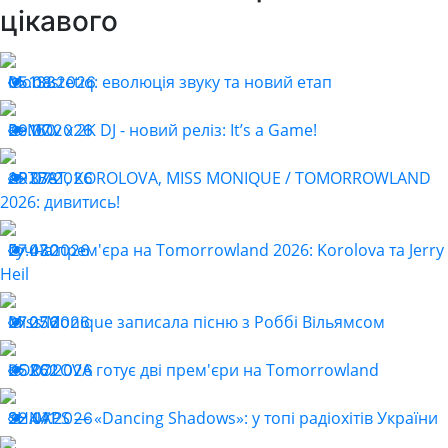
цікавого
Monastetiq: еволюція звуку та новий етап
05.08.2026
133
ReMOv x 2K DJ - новий реліз: It’s a Game!
29.07.2026
160
ARTBAT, KOROLOVA, MISS MONIQUE / TOMORROWLAND
29.07.2026
378
2026: дивитись!
Гучна прем'єра на Tomorrowland 2026: Korolova та Jerry
27.07.2026
430
Heil
Miss Monique записала пісню з Роббі Вільямсом
27.07.2026
256
KOROLOVA готує дві прем'єри на Tomorrowland
25.07.2026
262
SHNAPS — «Dancing Shadows»: у топі радіохітів України
22.07.2026
441