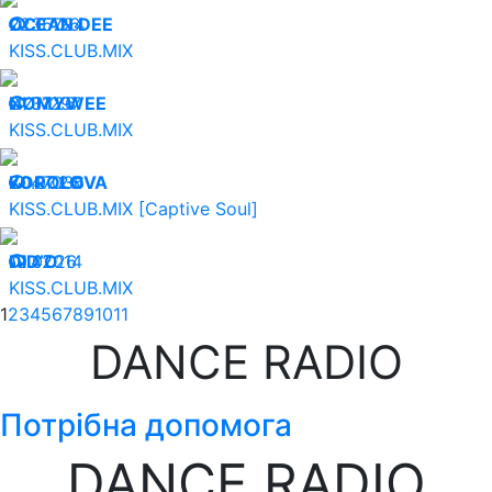
22.07.26
OCEAN DEE
35724
KISS.CLUB.MIX
21.07.26
NØMYWEE
31297
KISS.CLUB.MIX
20.07.26
KOROLOVA
47036
KISS.CLUB.MIX [Captive Soul]
19.07.26
DID’O
42014
KISS.CLUB.MIX
1
2
3
4
5
6
7
8
9
10
11
DANCE RADIO
Потрібна допомога
DANCE RADIO