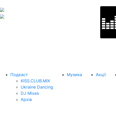
Подкаст
Музика
Акції
KISS.CLUB.MIX
Ukraine Dancing
DJ Mixes
Архів