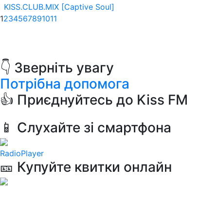
KISS.CLUB.MIX [Captive Soul]
1
2
3
4
5
6
7
8
9
10
11
👇 Зверніть увагу
Потрібна допомога
👍 Приєднуйтесь до Kiss FM
📱 Слухайте зі смартфона
RadioPlayer
🎫 Купуйте квитки онлайн