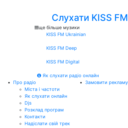
Слухати KISS FM
ще більше музики
KISS FM Ukrainian
KISS FM Deep
KISS FM Digital
Як слухати радіо онлайн
Про радіо
Замовити рекламу
Міста і частоти
Як слухати онлайн
Djs
Розклад програм
Контакти
Надіслати свій трек