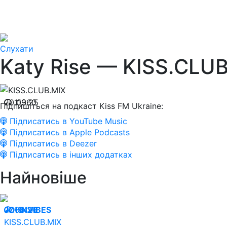
Слухати
Katy Rise — KISS.CLU
20.03.25
11960
Підпишіться на подкаст Kiss FM Ukraine:
Підписатись в YouTube Music
Підписатись в Apple Podcasts
Підписатись в Deezer
Підписатись в інших додатках
Найновіше
07.08.26
JOHNVIBES
19420
KISS.CLUB.MIX