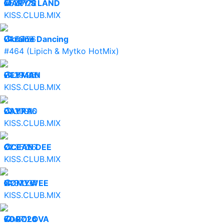
25.07.26
MARY'S LAND
29172
KISS.CLUB.MIX
24.07.26
Ukraine Dancing
9363
#464 (Lipich & Mytko HotMix)
24.07.26
HEYMAN
29420
KISS.CLUB.MIX
23.07.26
DAYRA
30910
KISS.CLUB.MIX
22.07.26
OCEAN DEE
35757
KISS.CLUB.MIX
21.07.26
NØMYWEE
31337
KISS.CLUB.MIX
20.07.26
KOROLOVA
47124