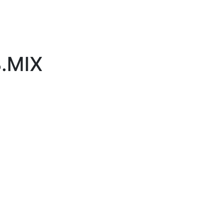
B.MIX