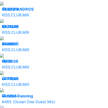
06.08.26
TANYA ANDROS
32879
KISS.CLUB.MIX
05.08.26
KAELUM
29835
KISS.CLUB.MIX
04.08.26
ANWAY
23650
KISS.CLUB.MIX
03.08.26
1MO:
19689
KISS.CLUB.MIX
01.08.26
LUTIQUE
9761
KISS.CLUB.MIX
31.07.26
Ukraine Dancing
32034
#465 (Ocean Dee Guest Mix)