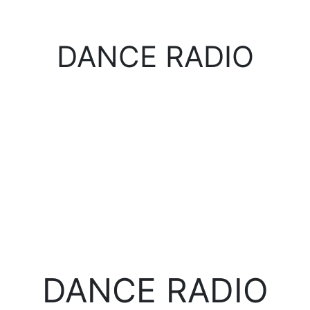
DANCE RADIO
DANCE RADIO