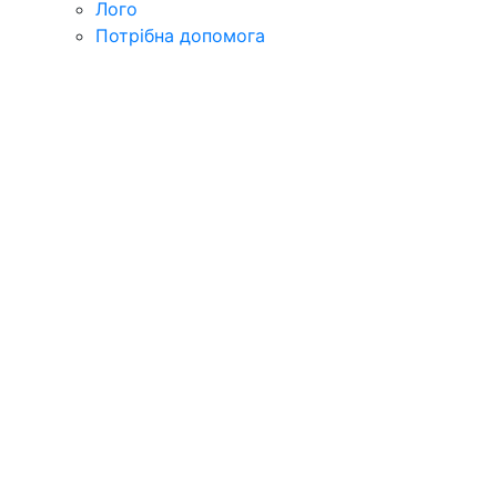
Лого
Потрібна допомога