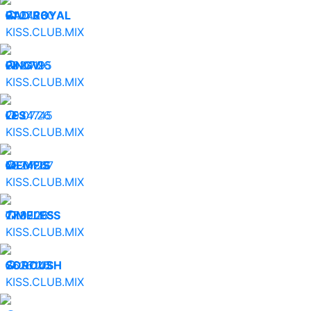
31.07.26
RAD ROYAL
24830
KISS.CLUB.MIX
30.07.26
PINGVI
24195
KISS.CLUB.MIX
29.07.26
LES
24745
KISS.CLUB.MIX
28.07.26
MEMFIS
24267
KISS.CLUB.MIX
27.07.26
TIMELESS
30005
KISS.CLUB.MIX
26.07.26
SOROUSH
26143
KISS.CLUB.MIX