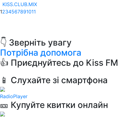
KISS.CLUB.MIX
1
2
3
4
5
6
7
8
9
10
11
👇 Зверніть увагу
Потрібна допомога
👍 Приєднуйтесь до Kiss FM
📱 Слухайте зі смартфона
RadioPlayer
🎫 Купуйте квитки онлайн