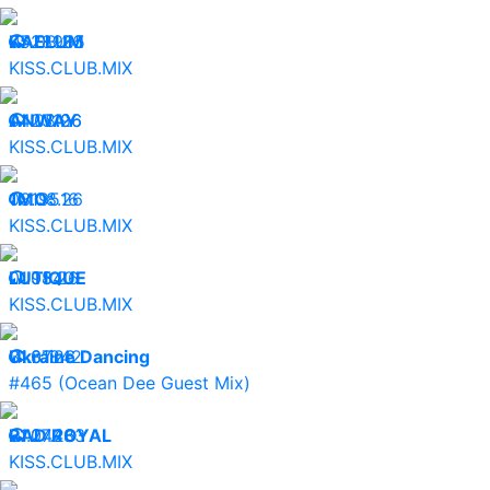
05.08.26
KAELUM
28965
KISS.CLUB.MIX
04.08.26
ANWAY
23196
KISS.CLUB.MIX
03.08.26
1MO:
19516
KISS.CLUB.MIX
01.08.26
LUTIQUE
9540
KISS.CLUB.MIX
31.07.26
Ukraine Dancing
31842
#465 (Ocean Dee Guest Mix)
31.07.26
RAD ROYAL
24483
KISS.CLUB.MIX