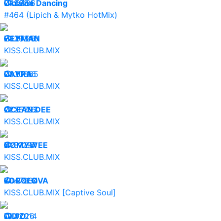
24.07.26
Ukraine Dancing
9284
#464 (Lipich & Mytko HotMix)
24.07.26
HEYMAN
29340
KISS.CLUB.MIX
23.07.26
DAYRA
30865
KISS.CLUB.MIX
22.07.26
OCEAN DEE
35723
KISS.CLUB.MIX
21.07.26
NØMYWEE
31297
KISS.CLUB.MIX
20.07.26
KOROLOVA
47034
KISS.CLUB.MIX [Captive Soul]
19.07.26
DID’O
42014