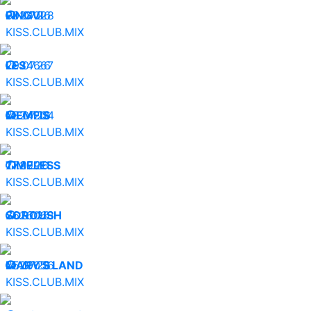
30.07.26
PINGVI
24028
KISS.CLUB.MIX
29.07.26
LES
24667
KISS.CLUB.MIX
28.07.26
MEMFIS
24204
KISS.CLUB.MIX
27.07.26
TIMELESS
29911
KISS.CLUB.MIX
26.07.26
SOROUSH
26063
KISS.CLUB.MIX
25.07.26
MARY'S LAND
29056
KISS.CLUB.MIX