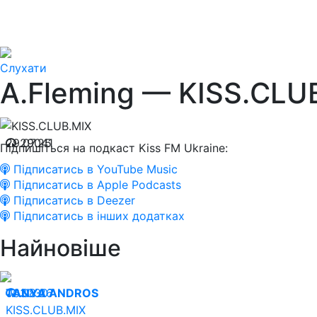
Слухати
A.Fleming — KISS.CLU
29.07.25
29041
Підпишіться на подкаст Kiss FM Ukraine:
Підписатись в YouTube Music
Підписатись в Apple Podcasts
Підписатись в Deezer
Підписатись в інших додатках
Найновіше
06.08.26
TANYA ANDROS
30307
KISS.CLUB.MIX