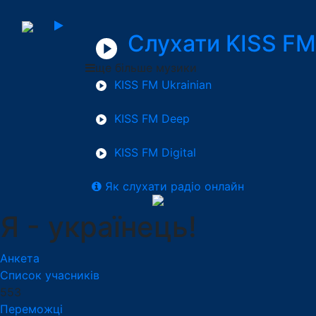
Слухати KISS FM
ще більше музики
KISS FM Ukrainian
KISS FM Deep
KISS FM Digital
Як слухати радіо онлайн
Я - українець!
Анкета
Список учасників
553
Переможці