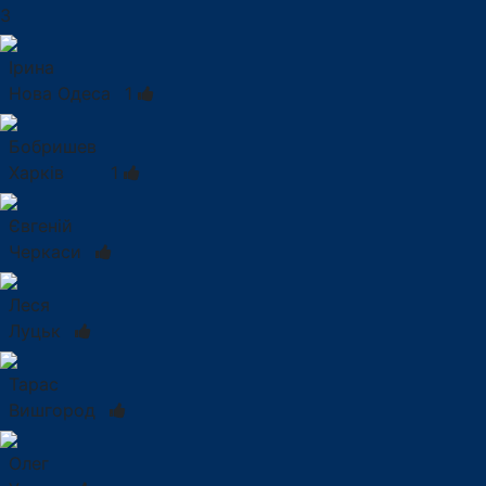
3
Ірина
Нова Одеса
1
Бобришев
Харків
1
Євгеній
Черкаси
Леся
Луцьк
Тарас
Вишгород
Олег