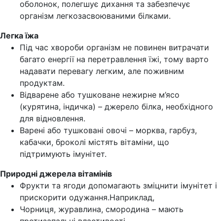
оболонок, полегшує дихання та забезпечує
організм легкозасвоюваними білками.
Легка їжа
Під час хвороби організм не повинен витрачати
багато енергії на перетравлення їжі, тому варто
надавати перевагу легким, але поживним
продуктам.
Відварене або тушковане нежирне м’ясо
(курятина, індичка) – джерело білка, необхідного
для відновлення.
Варені або тушковані овочі – морква, гарбуз,
кабачки, броколі містять вітаміни, що
підтримують імунітет.
Природні джерела вітамінів
Фрукти та ягоди допомагають зміцнити імунітет і
прискорити одужання.Наприклад,
Чорниця, журавлина, смородина – мають