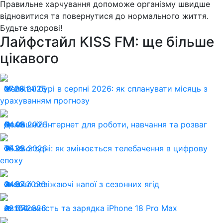
Правильне харчування допоможе організму швидше
відновитися та повернутися до нормального життя.
Будьте здорові!
Лайфстайл KISS FM: ще більше
цікавого
07.08.2026
Магнітні бурі в серпні 2026: як спланувати місяць з
26
урахуванням прогнозу
04.08.2026
Домашній інтернет для роботи, навчання та розваг
48
04.08.2026
ТБ сьогодні: як змінюється телебачення в цифрову
39
епоху
24.07.2026
Смачні освіжаючі напої з сезонних ягід
92
22.07.2026
Автономність та зарядка iPhone 18 Pro Max
104