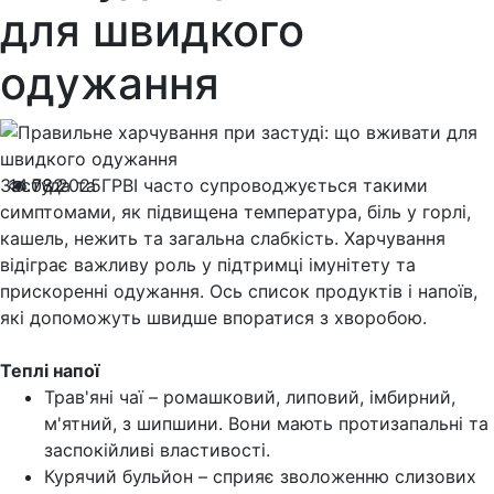
для швидкого
одужання
Застуда та ГРВІ часто супроводжується такими
14.03.2025
782
симптомами, як підвищена температура, біль у горлі,
кашель, нежить та загальна слабкість. Харчування
відіграє важливу роль у підтримці імунітету та
прискоренні одужання. Ось список продуктів і напоїв,
які допоможуть швидше впоратися з хворобою.
Теплі напої
Трав'яні чаї – ромашковий, липовий, імбирний,
м'ятний, з шипшини. Вони мають протизапальні та
заспокійливі властивості.
Курячий бульйон – сприяє зволоженню слизових