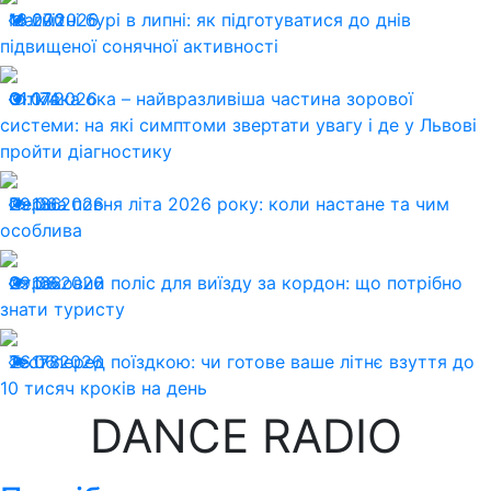
13.07.2026
Магнітні бурі в липні: як підготуватися до днів
200
підвищеної сонячної активності
01.07.2026
Сітківка ока – найвразливіша частина зорової
174
системи: на які симптоми звертати увагу і де у Львові
пройти діагностику
29.06.2026
Перша повня літа 2026 року: коли настане та чим
186
особлива
29.06.2026
Страховий поліс для виїзду за кордон: що потрібно
166
знати туристу
26.06.2026
Тест перед поїздкою: чи готове ваше літнє взуття до
178
10 тисяч кроків на день
DANCE RADIO