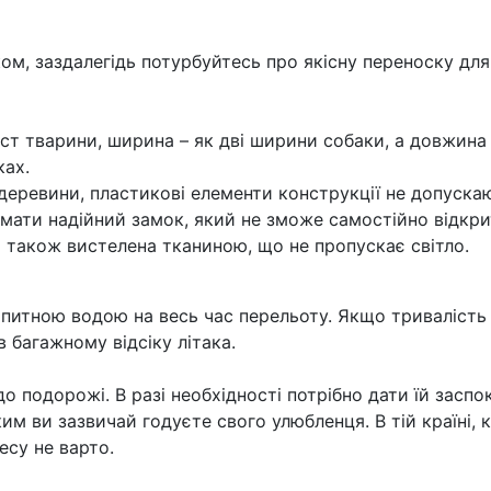
м, заздалегідь потурбуйтесь про якісну переноску для
ст тварини, ширина – як дві ширини собаки, а довжина
ках.
деревини, пластикові елементи конструкції не допуска
і мати надійний замок, який не зможе самостійно відкри
а також вистелена тканиною, що не пропускає світло.
 питною водою на весь час перельоту. Якщо тривалість 
 багажному відсіку літака.
 подорожі. В разі необхідності потрібно дати їй заспок
ким ви зазвичай годуєте свого улюбленця. В тій країні,
есу не варто.