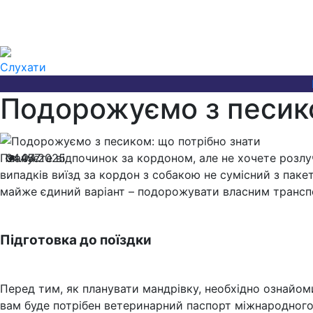
Слухати
Подорожуємо з песико
Плануєте відпочинок за кордоном, але не хочете розлу
04.04.2025
457
випадків виїзд за кордон з собакою не сумісний з пак
майже єдиний варіант – подорожувати власним трансп
Підготовка до поїздки
Перед тим, як планувати мандрівку, необхідно ознайоми
вам буде потрібен ветеринарний паспорт міжнародного зр