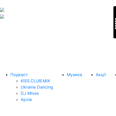
Подкаст
Музика
Акції
KISS.CLUB.MIX
Ukraine Dancing
DJ Mixes
Архів