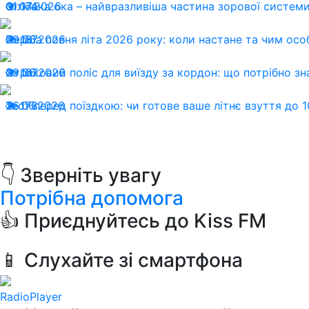
01.07.2026
Сітківка ока – найвразливіша частина зорової системи:
174
29.06.2026
Перша повня літа 2026 року: коли настане та чим осо
187
29.06.2026
Страховий поліс для виїзду за кордон: що потрібно зн
167
26.06.2026
Тест перед поїздкою: чи готове ваше літнє взуття до 1
178
👇 Зверніть увагу
Потрібна допомога
👍 Приєднуйтесь до Kiss FM
📱 Слухайте зі смартфона
RadioPlayer