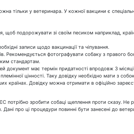
жна тільки у ветеринара. У кожної вакцини є спеціальн
ся, щоб подорожувати зі своїм песиком наприклад, кра
обхідні записи щодо вакцинації та чіпування.
ів. Рекомендується фотографувати собаку з правого бок
ьким стандартам.
Цей документ має термін придатності впродовж 3 місяці
 племінної цінності. Таку довідку необхідно мати з соб
ших країнах. Довідку можна отримати в офіційно зареєс
ЄС потрібно зробити собаці щеплення проти сказу. Не р
 Дані про ці процедури повинні бути занесені до ветер