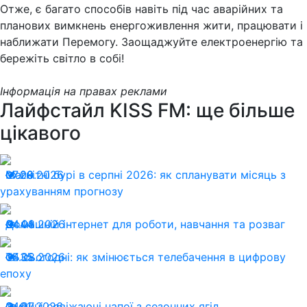
Отже, є багато способів навіть під час аварійних та
планових вимкнень енергоживлення жити, працювати і
наближати Перемогу. Заощаджуйте електроенергію та
бережіть світло в собі!
Інформація на правах реклами
Лайфстайл KISS FM: ще більше
цікавого
07.08.2026
Магнітні бурі в серпні 2026: як спланувати місяць з
20
урахуванням прогнозу
04.08.2026
Домашній інтернет для роботи, навчання та розваг
44
04.08.2026
ТБ сьогодні: як змінюється телебачення в цифрову
35
епоху
24.07.2026
Смачні освіжаючі напої з сезонних ягід
91