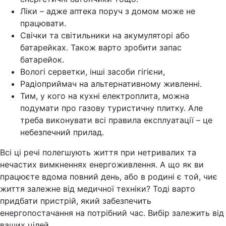
Ліки – адже аптека поруч з домом може не
працювати.
Свічки та світильники на акумуляторі або
батарейках. Також варто зробити запас
батарейок.
Вологі серветки, інші засоби гігієни,
Радіоприймач на альтернативному живленні.
Тим, у кого на кухні електроплита, можна
подумати про газову туристичну плитку. Але
треба виконувати всі правила експлуатації – це
небезпечний прилад.
Всі ці речі полегшують життя при нетривалих та
нечастих вимкненнях енергоживлення. А що як ви
працюєте вдома повний день, або в родині є той, чиє
життя залежне від медичної техніки? Тоді варто
придбати пристрій, який забезпечить
енергопостачання на потрібний час. Вибір залежить від
ваших цілей.