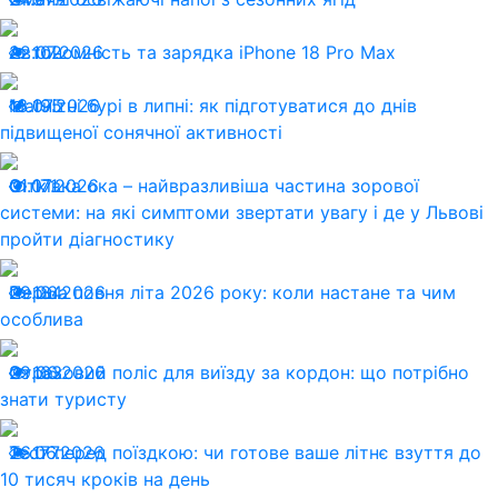
22.07.2026
Автономність та зарядка iPhone 18 Pro Max
102
13.07.2026
Магнітні бурі в липні: як підготуватися до днів
195
підвищеної сонячної активності
01.07.2026
Сітківка ока – найвразливіша частина зорової
171
системи: на які симптоми звертати увагу і де у Львові
пройти діагностику
29.06.2026
Перша повня літа 2026 року: коли настане та чим
184
особлива
29.06.2026
Страховий поліс для виїзду за кордон: що потрібно
163
знати туристу
26.06.2026
Тест перед поїздкою: чи готове ваше літнє взуття до
177
10 тисяч кроків на день