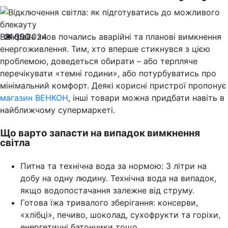
В Україні знов почались аварійні та планові вимкнення
21.05.2024
500
енергоживлення. Тим, хто вперше стикнувся з цією
проблемою, доведеться обирати – або терпляче
перечікувати «темні години», або потурбуватись про
мінімальний комфорт. Деякі корисні пристрої пропонує
магазин ВЕНКОН
, інші товари можна придбати навіть в
найближчому супермаркеті.
Що варто запасти на випадок вимкнення
світла
Питна та технічна вода за нормою: 3 літри на
добу на одну людину. Технічна вода на випадок,
якщо водопостачання залежне від струму.
Готова їжа тривалого зберігання: консерви,
«хлібці», печиво, шоколад, сухофрукти та горіхи,
енергетичні батончики тощо.