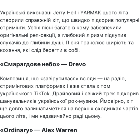
Українські виконавці Jerry Heil і YARMAK цього літа
створили справжній хіт, що швидко підкорив популярні
стримінги. Успіх пісні багато в чому забезпечили
оригінальні реп-секції, а глибокий ліризм підкупив
слухачів до глибини душі. Пісня транслює щирість та
кохання, які слід берегти в собі.
«Смарагдове небо» — Drevo
Композиція, що «завірусилася» всюди — на радіо,
стримінгових платформах і вже стала хітом
українського TikTok. Драйвовий і свіжий трек підкорив
шанувальників української рок-музики. Ймовірно, хіт
ще довго залишатиметься на верхніх сходинках чартів
цього літа, і ми надзвичайно раді цьому.
«Ordinary» — Alex Warren