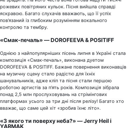
рожевих повітряних кульок. Пісня вийшла справді
яскравою. Багато слухачів вважають, що її успіх
пов’язаний із глибоким розумінням вокального
контролю та тембру.
«Смак-печаль» — DOROFEEVA & POSITIFF
Однією з найпопулярніших пісень липня в Україні стала
композиція «Смак-печаль», виконана дуетом
DOROFEEVA & POSITIFF. Бажане повернення виконавців
на музичну сцену стало радістю для їхніх
шанувальників, адже кліп та пісня стали першою
роботою артистів за п’ять років. Композиція зібрала
понад 2,5 млн прослуховувань на стрімінгових
платформах усього за три дні після релізу! Багато хто
вважає, що саме цей хіт «зробив їхнє літо».
«З якого ти поверху неба?» — Jerry Heil і
YARMAK