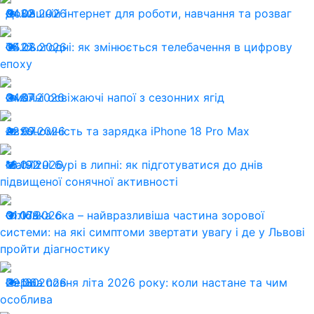
04.08.2026
Домашній інтернет для роботи, навчання та розваг
32
04.08.2026
ТБ сьогодні: як змінюється телебачення в цифрову
27
епоху
24.07.2026
Смачні освіжаючі напої з сезонних ягід
87
22.07.2026
Автономність та зарядка iPhone 18 Pro Max
99
13.07.2026
Магнітні бурі в липні: як підготуватися до днів
192
підвищеної сонячної активності
01.07.2026
Сітківка ока – найвразливіша частина зорової
168
системи: на які симптоми звертати увагу і де у Львові
пройти діагностику
29.06.2026
Перша повня літа 2026 року: коли настане та чим
180
особлива