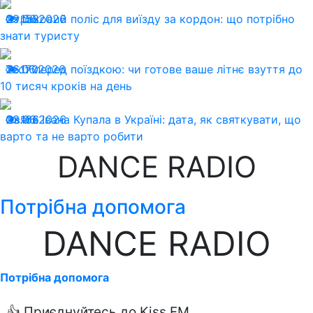
29.06.2026
Страховий поліс для виїзду за кордон: що потрібно
158
знати туристу
26.06.2026
Тест перед поїздкою: чи готове ваше літнє взуття до
170
10 тисяч кроків на день
23.06.2026
Свята Івана Купала в Україні: дата, як святкувати, що
166
варто та не варто робити
DANCE RADIO
Потрібна допомога
DANCE RADIO
Потрібна допомога
👍 Приєднуйтесь до Kiss FM