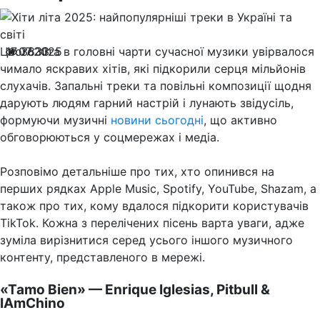
Цього літа в головні чарти сучасної музики увірвалося
17.07.2025
3833
чимало яскравих хітів, які підкорили серця мільйонів
слухачів. Запальні треки та повільні композиції щодня
дарують людям гарний настрій і лунають звідусіль,
формуючи музичні
новини сьогодні
, що активно
обговорюються у соцмережах і медіа.
Розповімо детальніше про тих, хто опинився на
перших рядках Apple Music, Spotify, YouTube, Shazam, а
також про тих, кому вдалося підкорити користувачів
TikTok. Кожна з перелічених пісень варта уваги, адже
зуміла вирізнитися серед усього іншого музичного
контенту, представленого в мережі.
«Tamo Bien» — Enrique Iglesias, Pitbull &
IAmChino