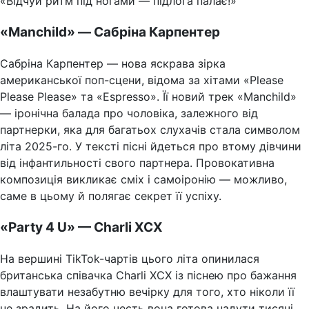
«Відчуй ритм під ногами — підлога палає!»
«Manchild» — Сабріна Карпентер
Сабріна Карпентер — нова яскрава зірка
американської поп-сцени, відома за хітами «Please
Please Please» та «Espresso». Її новий трек «Manchild»
— іронічна балада про чоловіка, залежного від
партнерки, яка для багатьох слухачів стала символом
літа 2025-го. У тексті пісні йдеться про втому дівчини
від інфантильності свого партнера. Провокативна
композиція викликає сміх і самоіронію — можливо,
саме в цьому й полягає секрет її успіху.
«Party 4 U» — Charli XCX
На вершині TikTok-чартів цього літа опинилася
британська співачка Charli XCX із піснею про бажання
влаштувати незабутню вечірку для того, хто ніколи її
не зрадить. На його честь вона готова надути тисячі