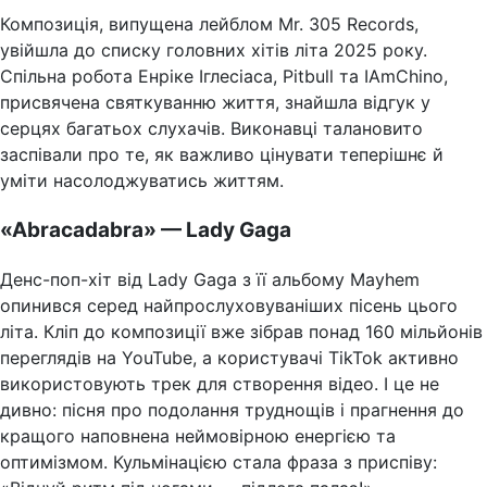
Композиція, випущена лейблом Mr. 305 Records,
увійшла до списку головних хітів літа 2025 року.
Спільна робота Енріке Іглесіаса, Pitbull та IAmChino,
присвячена святкуванню життя, знайшла відгук у
серцях багатьох слухачів. Виконавці талановито
заспівали про те, як важливо цінувати теперішнє й
уміти насолоджуватись життям.
«Abracadabra» — Lady Gaga
Денс-поп-хіт від Lady Gaga з її альбому Mayhem
опинився серед найпрослуховуваніших пісень цього
літа. Кліп до композиції вже зібрав понад 160 мільйонів
переглядів на YouTube, а користувачі TikTok активно
використовують трек для створення відео. І це не
дивно: пісня про подолання труднощів і прагнення до
кращого наповнена неймовірною енергією та
оптимізмом. Кульмінацією стала фраза з приспіву: