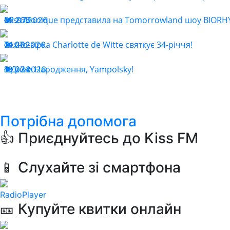
Miss Monique представила на Tomorrowland шоу BIOR
22.07.2026
265
Техно-зірка Charlotte de Witte святкує 34-річчя!
21.07.2026
202
З Днем Народження, Yampolsky!
18.07.2026
234
Потрібна допомога
👍 Приєднуйтесь до Kiss FM
📱 Слухайте зі смартфона
RadioPlayer
🎫 Купуйте квитки онлайн