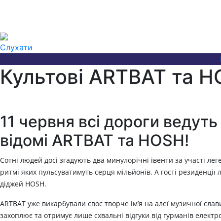
Слухати
Культові ARTBAT та H
11 червня всі дороги ведуть
відомі ARTBAT та HOSH!
Сотні людей досі згадують два минулорічні івенти за участі лег
ритмі яких пульсуватимуть серця мільйонів. А гості резиденці
діджей HOSH.
ARTBAT уже викарбували своє творче ім’я на алеї музичної слави
захоплює та отримує лише схвальні відгуки від гурманів електр