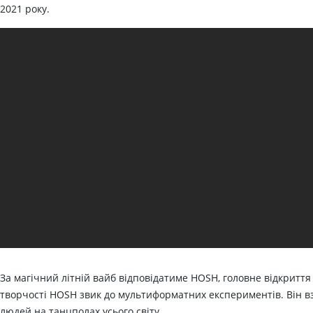
2021 року.
За магічний літній вайб відповідатиме HOSH, головне відкриття
творчості HOSH звик до мультиформатних експериментів. Він взя
людей на танцполах усього світу.