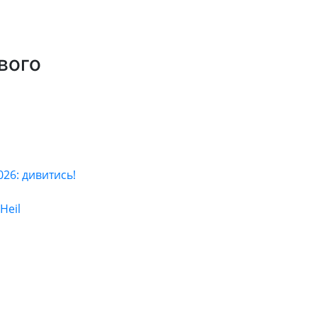
вого
6: дивитись!
Heil