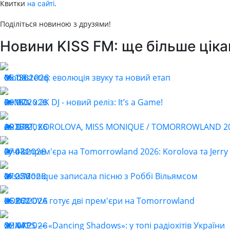
Квитки
.
на сайті
Поділіться новиною з друзями!
Новини KISS FM: ще більше ціка
Monastetiq: еволюція звуку та новий етап
05.08.2026
136
ReMOv x 2K DJ - новий реліз: It’s a Game!
29.07.2026
160
ARTBAT, KOROLOVA, MISS MONIQUE / TOMORROWLAND 202
29.07.2026
378
Гучна прем'єра на Tomorrowland 2026: Korolova та Jerry 
27.07.2026
431
Miss Monique записала пісню з Роббі Вільямсом
27.07.2026
256
KOROLOVA готує дві прем'єри на Tomorrowland
25.07.2026
262
SHNAPS — «Dancing Shadows»: у топі радіохітів України
22.07.2026
441