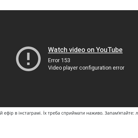
 ефір в інстаграмі. Їх треба сприймати наживо. Запам’ятайте: 