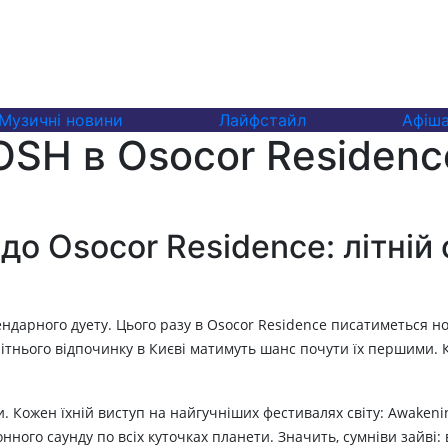
Музичні новини
Лайфстайл
Афіш
OSH в Osocor Residenc
 до Osocor Residence: літні
ендарного дуету. Цього разу в Osocor Residence писатиметься нов
ї літнього відпочинку в Києві матимуть шанс почути їх першим
. Кожен їхній виступ на найгучніших фестивалях світу: Awakenin
онного саунду по всіх куточках планети. Значить, сумніви зайві