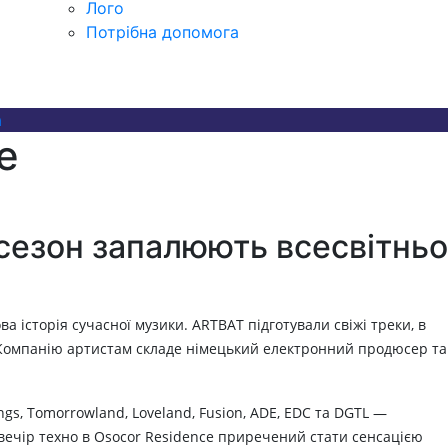
Лого
Потрібна допомога
а
e
й сезон запалюють всесвітньо
а історія сучасної музики. ARTBAT підготували свіжі треки, в
и. Компанію артистам складе німецький електронний продюсер та
gs, Tomorrowland, Loveland, Fusion, ADE, EDC та DGTL —
: вечір техно в Osocor Residence приречений стати сенсацією