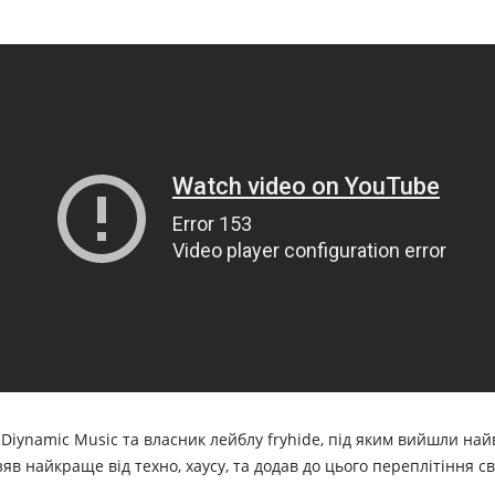
 Diynamic Music та власник лейблу fryhide, під яким вийшли на
в найкраще від техно, хаусу, та додав до цього переплітіння св