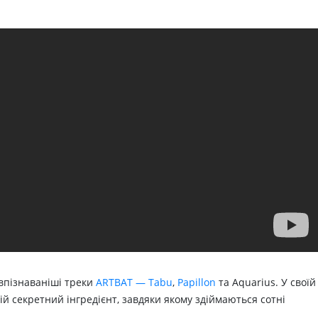
йвпізнаваніші треки
ARTBAT — Tabu
,
Papillon
та Aquarius. У своїй
ій секретний інгредієнт, завдяки якому здіймаються сотні