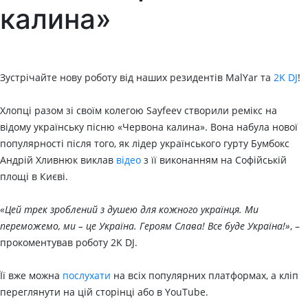
калина»
Зустрічайте нову роботу від наших резидентів MalYar та
2K DJ
!
Хлопці разом зі своїм колегою Sayfeev створили ремікс на
відому українську пісню «Червона калина». Вона набула нової
популярності після того, як лідер українського гурту Бумбокс
Андрій Хливнюк виклав
відео
з її виконанням на Софійській
площі в Києві.
«Цей трек зроблений з душею для кожного українця. Ми
переможемо, ми – це Україна. Героям Слава! Все буде Україна!»
, –
прокоментував роботу 2K DJ.
Її вже можна
послухати
на всіх популярних платформах, а кліп
переглянути на цій сторінці або в YouTube.