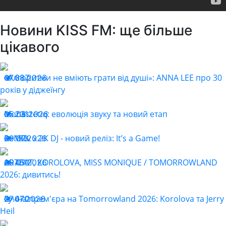
Новини KISS FM: ще більше
цікавого
«Алгоритми не вміють грати від душі»: ANNA LEE про 30
07.08.2026
387
років у діджеїнгу
Monastetiq: еволюція звуку та новий етап
05.08.2026
231
ReMOv x 2K DJ - новий реліз: It’s a Game!
29.07.2026
196
ARTBAT, KOROLOVA, MISS MONIQUE / TOMORROWLAND
29.07.2026
450
2026: дивитись!
Гучна прем'єра на Tomorrowland 2026: Korolova та Jerry
27.07.2026
470
Heil