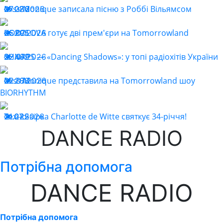
Miss Monique записала пісню з Роббі Вільямсом
27.07.2026
286
KOROLOVA готує дві прем'єри на Tomorrowland
25.07.2026
295
SHNAPS — «Dancing Shadows»: у топі радіохітів України
22.07.2026
469
Miss Monique представила на Tomorrowland шоу
22.07.2026
288
BIORHYTHM
Техно-зірка Charlotte de Witte святкує 34-річчя!
21.07.2026
225
DANCE RADIO
Потрібна допомога
DANCE RADIO
Потрібна допомога