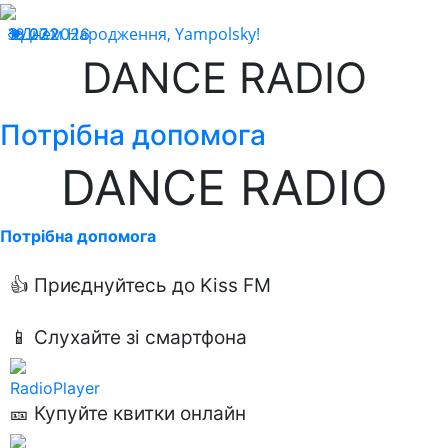
З Днем Народження, Yampolsky!
18.07.2026
232
DANCE RADIO
Потрібна допомога
DANCE RADIO
Потрібна допомога
👍 Приєднуйтесь до Kiss FM
📱 Слухайте зі смартфона
RadioPlayer
🎫 Купуйте квитки онлайн