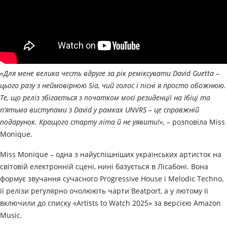
«Для мене велика честь вдруге за рік реміксувати David Guetta –
цього разу з неймовірною Sia, чий голос і пісні я просто обожнюю.
Те, що реліз збігається з початком моєї резиденції на Ібіці та
п’ятьма виступами з David у рамках UNVRS – це справжній
подарунок. Кращого старту літа й не уявити!»,
– розповіла Miss
Monique.
Miss Monique – одна з найуспішніших українських артисток на
світовій електронній сцені, нині базується в Лісабоні. Вона
формує звучання сучасного Progressive House і Melodic Techno,
її релізи регулярно очолюють чарти Beatport, а у лютому її
включили до списку «Artists to Watch 2025» за версією Amazon
Music.