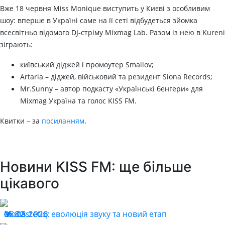
Вже 18 червня Miss Monique виступить у Києві з особливим
шоу: вперше в Україні саме на її сеті відбудеться зйомка
всесвітньо відомого DJ-стріму Mixmag Lab. Разом із нею в Kureni
зіграють:
київський діджей і промоутер Smailov;
Artaria – діджей, військовий та резидент Siona Records;
Mr.Sunny – автор подкасту «Українські бенгери» для
Mixmag Україна та голос KISS FM.
Квитки – за
посиланням
.
Новини KISS FM: ще більше
цікавого
Monastetiq: еволюція звуку та новий етап
05.08.2026
82