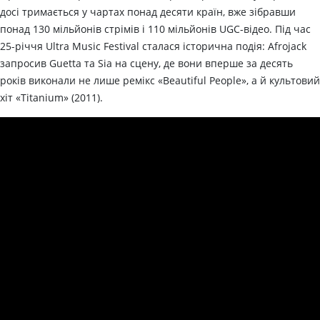
досі тримається у чартах понад десяти країн, вже зібравши
понад 130 мільйонів стрімів і 110 мільйонів UGC-відео. Під час
25-річчя Ultra Music Festival сталася історична подія: Afrojack
запросив Guetta та Sia на сцену, де вони вперше за десять
років виконали не лише ремікс «Beautiful People», а й культовий
хіт «Titanium» (2011).