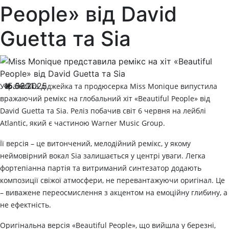
People» від David
Guetta та Sia
15.06.2025
5201
Українська діджейка та продюсерка Miss Monique випустила
вражаючий ремікс на глобальний хіт «Beautiful People» від
David Guetta та Sia. Реліз побачив світ 6 червня на лейблі
Atlantic, який є частиною Warner Music Group.
Її версія – це витончений, мелодійний ремікс, у якому
неймовірний вокал Sia залишається у центрі уваги. Легка
фортепіанна партія та витриманий синтезатор додають
композиції свіжої атмосфери, не перевантажуючи оригінал. Це
– виважене переосмислення з акцентом на емоційну глибину, а
не ефектність.
Оригінальна версія «Beautiful People», що вийшла у березні,