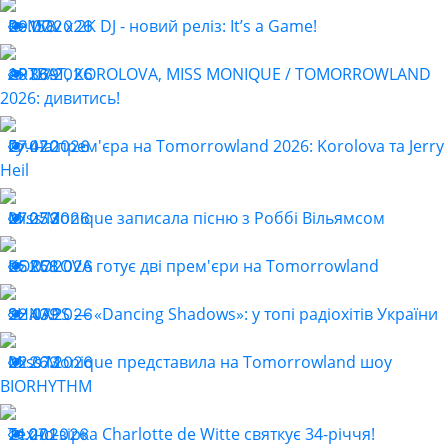
ReMOv x 2K DJ - новий реліз: It’s a Game!
29.07.2026
158
ARTBAT, KOROLOVA, MISS MONIQUE / TOMORROWLAND
29.07.2026
369
2026: дивитись!
Гучна прем'єра на Tomorrowland 2026: Korolova та Jerry
27.07.2026
420
Heil
Miss Monique записала пісню з Роббі Вільямсом
27.07.2026
253
KOROLOVA готує дві прем'єри на Tomorrowland
25.07.2026
258
SHNAPS — «Dancing Shadows»: у топі радіохітів України
22.07.2026
439
Miss Monique представила на Tomorrowland шоу
22.07.2026
263
BIORHYTHM
Техно-зірка Charlotte de Witte святкує 34-річчя!
21.07.2026
201