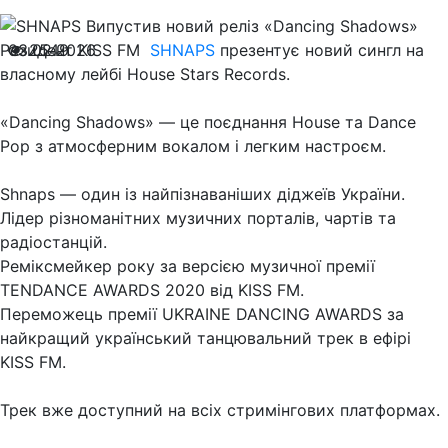
Резидент KISS FM
03.02.2026
2549
SHNAPS
презентує новий сингл на
власному лейбi House Stars Records.
«Dancing Shadows» — це поєднання House та Dance
Pop з атмосферним вокалом і легким настроєм.
Shnaps — один із найпізнаваніших діджеїв України.
Лідер різноманітних музичних порталів, чартів та
радioстанцiй.
Реміксмейкер року за версією музичної премії
TENDANCE AWARDS 2020 від KISS FM.
Переможець премії UKRAINE DANCING AWARDS за
найкращий український танцювальний трек в ефірі
KISS FM.
Трек вже доступний на всіх стримінгових платформах.