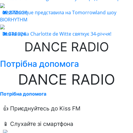
Miss Monique представила на Tomorrowland шоу
22.07.2026
277
BIORHYTHM
Техно-зірка Charlotte de Witte святкує 34-річчя!
21.07.2026
214
DANCE RADIO
Потрібна допомога
DANCE RADIO
Потрібна допомога
👍 Приєднуйтесь до Kiss FM
📱 Слухайте зі смартфона