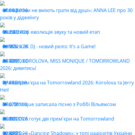
«Алгоритми не вміють грати від душі»: ANNA LEE про 30
07.08.2026
303
років у діджеїнгу
Monastetiq: еволюція звуку та новий етап
05.08.2026
207
ReMOv x 2K DJ - новий реліз: It’s a Game!
29.07.2026
185
ARTBAT, KOROLOVA, MISS MONIQUE / TOMORROWLAND
29.07.2026
429
2026: дивитись!
Гучна прем'єра на Tomorrowland 2026: Korolova та Jerry
27.07.2026
455
Heil
Miss Monique записала пісню з Роббі Вільямсом
27.07.2026
272
KOROLOVA готує дві прем'єри на Tomorrowland
25.07.2026
281
SHNAPS — «Dancing Shadows»: у топі радіохітів України
22.07.2026
455