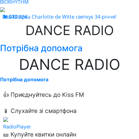
BIORHYTHM
Техно-зірка Charlotte de Witte святкує 34-річчя!
21.07.2026
217
DANCE RADIO
Потрібна допомога
DANCE RADIO
Потрібна допомога
👍 Приєднуйтесь до Kiss FM
📱 Слухайте зі смартфона
RadioPlayer
🎫 Купуйте квитки онлайн