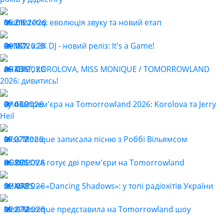
Monastetiq: еволюція звуку та новий етап
05.08.2026
212
ReMOv x 2K DJ - новий реліз: It’s a Game!
29.07.2026
187
ARTBAT, KOROLOVA, MISS MONIQUE / TOMORROWLAND
29.07.2026
435
2026: дивитись!
Гучна прем'єра на Tomorrowland 2026: Korolova та Jerry
27.07.2026
458
Heil
Miss Monique записала пісню з Роббі Вільямсом
27.07.2026
277
KOROLOVA готує дві прем'єри на Tomorrowland
25.07.2026
285
SHNAPS — «Dancing Shadows»: у топі радіохітів України
22.07.2026
458
Miss Monique представила на Tomorrowland шоу
22.07.2026
279