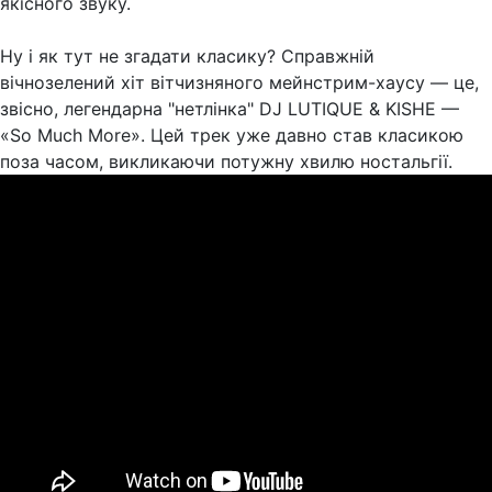
якісного звуку.
Ну і як тут не згадати класику? Справжній
вічнозелений хіт вітчизняного мейнстрим-хаусу — це,
звісно, легендарна "нетлінка" DJ LUTIQUE & KISHE —
«So Much More». Цей трек уже давно став класикою
поза часом, викликаючи потужну хвилю ностальгії.