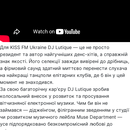
Для KISS FM Ukraine DJ Lutique — це не просто
резидент та автор найгучніших денс-хітів, а справжній
знак якості. Його селекції завжди вивірені до дрібниць,
а фірмовий саунд здатний миттєво перенести слухача
на найкращі танцполи елітарних клубів, де б він у цей
момент не знаходився.
За свою багаторічну кар'єру DJ Lutique зробив
колосальний внесок у розвиток та просування
вітчизняної електронної музики. Чим би він не
займався — діджеїнгом, філігранним зведенням у студії
чи розвитком музичного лейбла Muse Department —
усе підпорядковано безкомпромісний любові до