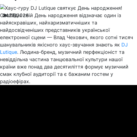
Сьогодні свій День народження відзначає один із
24.06.2026
271
найяскравіших, найхаризматичніших та
найдосвідченіших представників української
електронної сцени — Влад Чехович, якого сотні тисяч
шанувальників якісного хаус-звучання знають як
DJ
Lutique
. Людина-бренд, музичний перфекціоніст та
невіддільна частина танцювальної культури нашої
країни вже понад два десятиліття формує музичний
смак клубної аудиторії та є бажаним гостем у
радіоефірах.