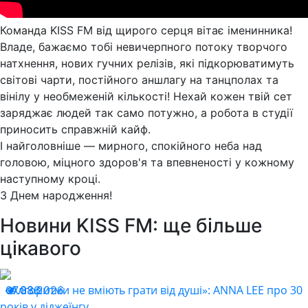
Команда KISS FM від щирого серця вітає іменинника!
Владе, бажаємо тобі невичерпного потоку творчого
натхнення, нових гучних релізів, які підкорюватимуть
світові чарти, постійного аншлагу на танцполах та
вінілу у необмеженій кількості! Нехай кожен твій сет
заряджає людей так само потужно, а робота в студії
приносить справжній кайф.
І найголовніше — мирного, спокійного неба над
головою, міцного здоров'я та впевненості у кожному
наступному кроці.
З Днем народження!
Новини KISS FM: ще більше
цікавого
«Алгоритми не вміють грати від душі»: ANNA LEE про 30
07.08.2026
336
років у діджеїнгу