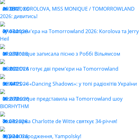
ARTBAT, KOROLOVA, MISS MONIQUE / TOMORROWLAND
29.07.2026
380
2026: дивитись!
Гучна прем'єра на Tomorrowland 2026: Korolova та Jerry
27.07.2026
434
Heil
Miss Monique записала пісню з Роббі Вільямсом
27.07.2026
256
KOROLOVA готує дві прем'єри на Tomorrowland
25.07.2026
262
SHNAPS — «Dancing Shadows»: у топі радіохітів України
22.07.2026
441
Miss Monique представила на Tomorrowland шоу
22.07.2026
265
BIORHYTHM
Техно-зірка Charlotte de Witte святкує 34-річчя!
21.07.2026
202
З Днем Народження, Yampolsky!
18.07.2026
234