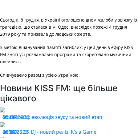
Сьогодні, 8 грудня, в Україні оголошено днем жалоби у зв'язку із
трагедією, що сталася в м. Одесі внаслідок пожежі 4 грудня
2019 року та призвела до людських жертв.
З метою вшанування пам’яті загиблих, у цей день з ефіру KISS
FM зняті усі розважальні програми та скореговано музичний
плейлист.
Співчуваємо разом з усією Україною.
Новини KISS FM: ще більше
цікавого
Monastetiq: еволюція звуку та новий етап
05.08.2026
137
ReMOv x 2K DJ - новий реліз: It’s a Game!
29.07.2026
160