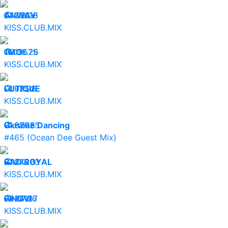
04.08.26
ANWAY
23618
KISS.CLUB.MIX
03.08.26
1MO:
19675
KISS.CLUB.MIX
01.08.26
LUTIQUE
9754
KISS.CLUB.MIX
31.07.26
Ukraine Dancing
32025
#465 (Ocean Dee Guest Mix)
31.07.26
RAD ROYAL
24803
KISS.CLUB.MIX
30.07.26
PINGVI
24187
KISS.CLUB.MIX