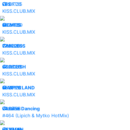
29.07.26
LES
24735
KISS.CLUB.MIX
28.07.26
MEMFIS
24259
KISS.CLUB.MIX
27.07.26
TIMELESS
29999
KISS.CLUB.MIX
26.07.26
SOROUSH
26132
KISS.CLUB.MIX
25.07.26
MARY'S LAND
29162
KISS.CLUB.MIX
24.07.26
Ukraine Dancing
9358
#464 (Lipich & Mytko HotMix)
24.07.26
HEYMAN
29416