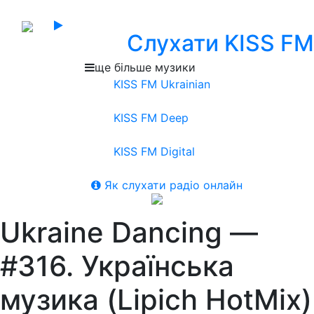
Слухати KISS FM
ще більше музики
KISS FM Ukrainian
KISS FM Deep
KISS FM Digital
Як слухати радіо онлайн
Ukraine Dancing —
#316. Українська
музика (Lipich HotMix)