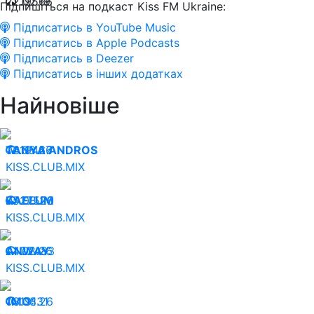
22.02.19
19566
Підпишіться на подкаст Kiss FM Ukraine:
Підписатись в YouTube Music
Підписатись в Apple Podcasts
Підписатись в Deezer
Підписатись в інших додатках
Найновіше
06.08.26
TANYA ANDROS
19467
KISS.CLUB.MIX
05.08.26
KAELUM
27520
KISS.CLUB.MIX
04.08.26
ANWAY
22483
KISS.CLUB.MIX
03.08.26
1MO:
19131